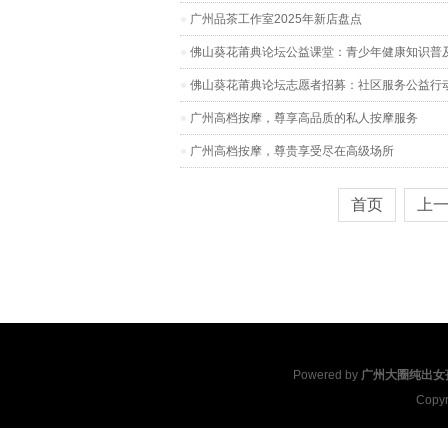
广州品茶工作室2025年新店盘点
佛山葵花莆典论坛公益课堂：青少年健康知识普
佛山葵花莆典论坛志愿者招募：社区服务公益行
广州高档按摩，尊享高品质的私人按摩服务
广州高档按摩，尊贵享受尽在高级场所
首页
上
Powered by
广州大圈纯出女
Copyr