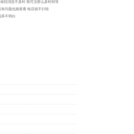
时候回消息不及时 我可没那么多时间等
后有问题也能查看 电话就不行啦
我弄不明白