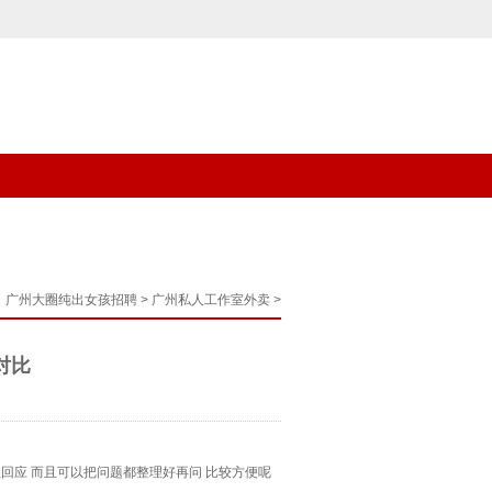
：
广州大圈纯出女孩招聘
>
广州私人工作室外卖
>
对比
急回应 而且可以把问题都整理好再问 比较方便呢