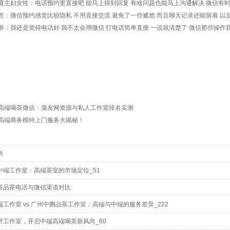
庭主妇女性
：电话预约更直接吧 能马上得到回复 有啥问题也能马上沟通解决 微信有
性
：微信预约感觉比较隐私 不用直接交流 避免了一些尴尬 而且聊天记录还能留着 以
爷
：我还是觉得电话好 我不太会用微信 打电话简单直接 一说就清楚了 微信那些操作
高端喝茶微信：蒲友网资源与私人工作室排名实测
高端商务模特上门服务大揭秘！
所
中端工作室：高端茶室的市场定位_51
茶品茶电话与微信渠道对比
端工作室 vs 广州中圈品茶工作室‌：高端与中端的服务差异_222
带工作室，开启中端高端喝茶新风尚_60